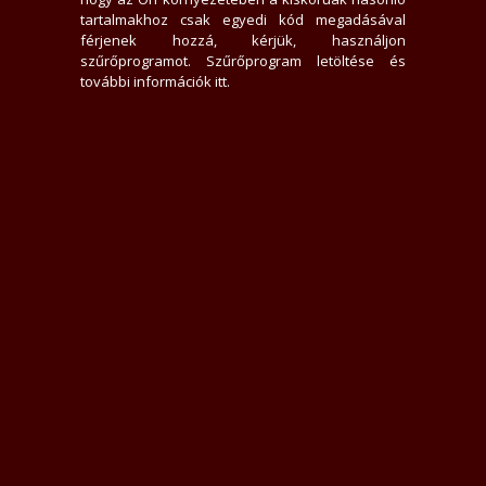
0 hirdető nem tetszik neki
tartalmakhoz csak egyedi kód megadásával
26970x jelent meg az adatlap
férjenek hozzá, kérjük, használjon
0 felhasználót tiltott le
szűrőprogramot.
Szűrőprogram letöltése és
0 felhasználó találta hasznosnak értékelését
további információk itt
.
0 felhasználót követ
1 felhasználó követi
Üzenek neki
Rákacsintok
Követem
Letiltom
Jelentem
Teljes Asztali verzió
Értékelések