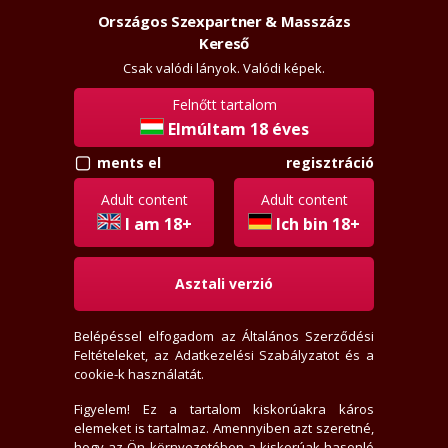
Országos Szexpartner & Masszázs
Szexpartner & Masszázs
Belépés
Kereső
rossz
lanyok.hu
Csak valódi lányok. Valódi képek.
Felnőtt tartalom
vissza
Elmúltam 18 éves
regisztráció
ments el
Rectifier
Régi tag
Adult content
Adult content
Aktivitási index: 224,2 (Szokott válogatni, levelezni)
I am 18+
Ich bin 18+
Asztali verzió
2026-08-07 23:08:18-kor járt itt
2009-03-13-én regisztrált
Belépéssel elfogadom az
Általános Szerződési
5 levél, 0 olvasatlan
Feltételeket
, az
Adatkezelési Szabályzatot
és a
2 értékelést írt
cookie-k használatát.
0 fórum bejegyzést írt
0 privát jegyzetet írt
Figyelem! Ez a tartalom kiskorúakra káros
elemeket is tartalmaz. Amennyiben azt szeretné,
971 hirdető tetszik neki
hogy az Ön környezetében a kiskorúak hasonló