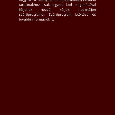
tartalmakhoz csak egyedi kód megadásával
férjenek hozzá, kérjük, használjon
szűrőprogramot.
Szűrőprogram letöltése és
további információk itt
.
természetű, igényes, inteligens, kommunikatív, az élet dolgaival tisztába
..
telen írásban kommunikálni., nem utolsó sorban pedig én is szeretném tud
tkozást magadról(SMS,viber, whatsapp).., és egy órán belül visszahivlak.
rről hivasban tájékoztatlak..
!!
!