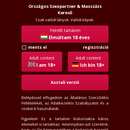
Országos Szexpartner & Masszázs
Szexpartner & Masszázs
Kereső
Csak valódi lányok. Valódi képek.
Felnőtt tartalom
Elmúltam 18 éves
regisztráció
ments el
Adult content
Adult content
+36708010618
I am 18+
Ich bin 18+
Asztali verzió
Csak igényeseknek!
Hívj, ha ráérek, felveszem.
Belépéssel elfogadom az
Általános Szerződési
Feltételeket
, az
Adatkezelési Szabályzatot
és a
cookie-k használatát.
Figyelem! Ez a tartalom kiskorúakra káros
elemeket is tartalmaz. Amennyiben azt szeretné,
hogy az Ön környezetében a kiskorúak hasonló