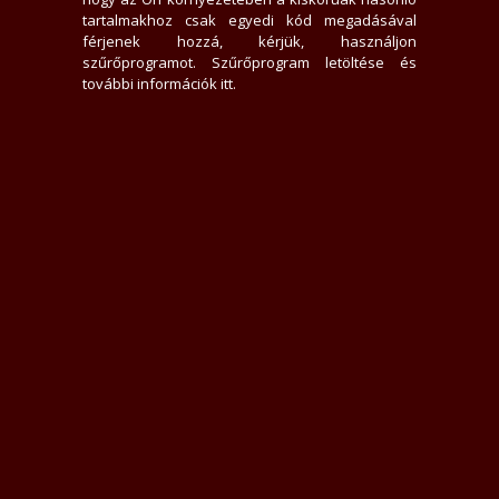
Ingyenes parkolás
tartalmakhoz csak egyedi kód megadásával
Füstmentes lakás, Nem dohányzom
férjenek hozzá, kérjük, használjon
Légkondicionált lakás
szűrőprogramot.
Szűrőprogram letöltése és
Csak nálam
további információk itt
.
Sziasztok!
Ha szeretnél eltölteni velem egy kellemes, szenvedélyes órát -
vagy akár hosszabb időt is -, keress bátran! Lehetőséged van
hozzám jönni, vagy én is szívesen kimegyek hozzád - a lényeg,
hogy jól érezzük magunkat egymás társaságában.
Kérlek, ha szeretnél meglátogatni, legalább 30 perccel előtte jelezd,
hogy kényelmesen fel tudjak készülni a találkozásra.
Rejtett számot nem veszek fel, megértésed köszönöm.
100%-os diszkréció nálam alapvető.
VIDEÓ/WEBCAM WhatsApp-on elérhető
hétfő:
11 - 02
kedd:
11 - 02
szerda:
11 - 02
csütörtök:
11 - 02
péntek:
11 - 02