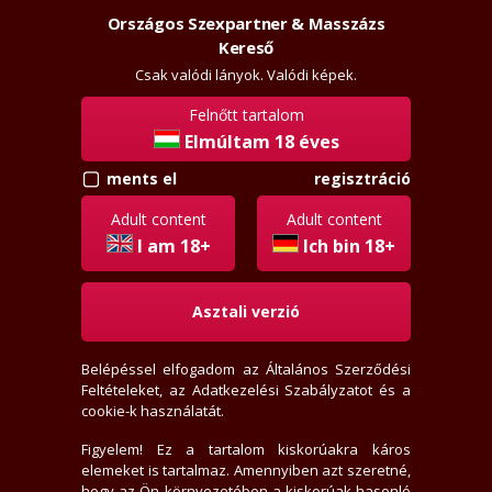
Országos Szexpartner & Masszázs
Szexpartner & Masszázs
Belépés
Kereső
rossz
lanyok.hu
Csak valódi lányok. Valódi képek.
Felnőtt tartalom
vissza
hasonló
Elmúltam 18 éves
regisztráció
ments el
Lili
Adult content
Adult content
+36709473239
I am 18+
Ich bin 18+
Jelige: "rosszlányok.hu"
Asztali verzió
Budapest, III. kerület
18+ éves
165 cm, 55 kg
Belépéssel elfogadom az
Általános Szerződési
Feltételeket
, az
Adatkezelési Szabályzatot
és a
Normál alkat, Borotvált
cookie-k használatát.
Hosszú, Fekete haj, Barna szem
Eredeti cici
Figyelem! Ez a tartalom kiskorúakra káros
Heteró lány
, Szexpartner, Masszázs
elemeket is tartalmaz. Amennyiben azt szeretné,
SMS-re nem válaszolok, Rejtett számot nem veszek fel
hogy az Ön környezetében a kiskorúak hasonló