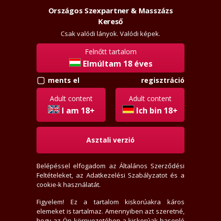
Országos Szexpartner & Masszázs
Szexpartner & Masszázs
Belépés
Kereső
rossz
lanyok.hu
Csak valódi lányok. Valódi képek.
Felnőtt tartalom
vissza
hasonló
Elmúltam 18 éves
regisztráció
ments el
Sweet
Adult content
Adult content
+36306266697
I am 18+
Ich bin 18+
Jelige: "Ha jót akarsz!"
Asztali verzió
Budapest, XXII. kerület
, Budafok
29+ éves
165 cm, 50 kg, 80 mell, 60 derék, 85 csípő
Belépéssel elfogadom az
Általános Szerződési
Feltételeket
, az
Adatkezelési Szabályzatot
és a
Vékony alkat, Borotvált
cookie-k használatát.
Hosszú, Szőke haj, Barna szem
Eredeti cici
Figyelem! Ez a tartalom kiskorúakra káros
Heteró lány
, Szexpartner, Masszázs
elemeket is tartalmaz. Amennyiben azt szeretné,
SMS-re nem válaszolok, Rejtett számot nem veszek fel
hogy az Ön környezetében a kiskorúak hasonló