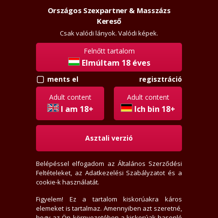
Országos Szexpartner & Masszázs
Szexpartner & Masszázs
Kereső
Csak valódi lányok. Valódi képek.
Felnőtt tartalom
Elmúltam 18 éves
regisztráció
ments el
Adult content
Adult content
+36701636652
I am 18+
Ich bin 18+
Asztali verzió
Most hívj, felveszem a telefont.
(Rejtett számot nem veszek fel.)
Felvette?
Belépéssel elfogadom az
Általános Szerződési
Feltételeket
, az
Adatkezelési Szabályzatot
és a
cookie-k használatát.
Figyelem! Ez a tartalom kiskorúakra káros
elemeket is tartalmaz. Amennyiben azt szeretné,
hogy az Ön környezetében a kiskorúak hasonló