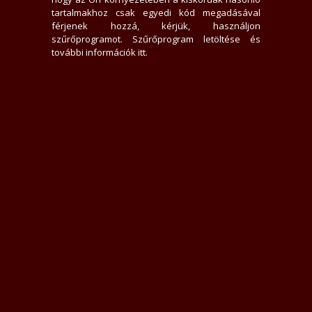
tartalmakhoz csak egyedi kód megadásával
férjenek hozzá, kérjük, használjon
szűrőprogramot.
Szűrőprogram letöltése és
további információk itt
.
or itt az ideje hogy meglátogass egy kellemes masszázs élményért.
 és amit megbeszélünk azt be is tartom!
nne hogy, jól fogod magad érezni ha engem választasz .. ha újdonságra és
látogass el hozzám :)HA NEM VILLOG A ZÖLD KIJELZÉS AKKOR IS ELÉRHETŐ VA