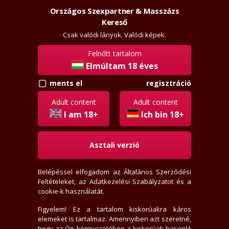
Országos Szexpartner & Masszázs
Szexpartner & Masszázs
Belépés
Kereső
rossz
lanyok.hu
Csak valódi lányok. Valódi képek.
Felnőtt tartalom
vissza
hasonló
Elmúltam 18 éves
regisztráció
ments el
Orsi
Adult content
Adult content
+36202173135
I am 18+
Ich bin 18+
Jelige: "rosszlányok.hu"
Asztali verzió
FINOM PUNCI,SZÉP ARC
Budapest, IV. kerület
, Újpest Központ
Belépéssel elfogadom az
Általános Szerződési
41+ éves
Feltételeket
, az
Adatkezelési Szabályzatot
és a
170 cm, 60 kg, 90 mell, 60 derék, 90 csípő
cookie-k használatát.
Normál alkat, Fazonra igazított
Félhosszú, Szőke haj, Kék szem
Figyelem! Ez a tartalom kiskorúakra káros
Eredeti cici
elemeket is tartalmaz. Amennyiben azt szeretné,
Heteró lány
, Szexpartner, Masszázs
hogy az Ön környezetében a kiskorúak hasonló