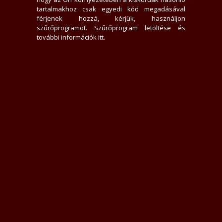
SMS-re nem válaszolok, Rejtett számot nem veszek fel
tartalmakhoz csak egyedi kód megadásával
Ingyenes parkolás
férjenek hozzá, kérjük, használjon
Füstmentes lakás, Nem dohányzom
szűrőprogramot.
Szűrőprogram letöltése és
Légkondicionált lakás
további információk itt
.
Csak nálam
ENGEDJ MEG MAGADNAK!
Kedves leendő Szeretőm!
Szeretettel várlak egy finom, érzéki, bújos együttlétre diszkrét,
légkondis otthonomban.
Fontosnak tartom,hogy randevúnk igazán meghitt legyen, csak
RÓLUNK szóljon.
Nálam nincs átjáróház, zavaró körülmények. Lehetőség van
beszélgetésre, hosszas kényeztetésre. Szeretem a vidám,
jóhumorú, ápolt, intelligens férfiakat.
Mosolygós, kedves, türelmes, pici, törékeny alkatú, igazi NŐ
vagyok. Kölcsönösségre törekszem, és ezt Tőled is
elvárom...Képeim rólam készültek.
ÓVSZER NÉLKÜL AZ AKTUS KIZÁRT!
S.O.S. LEHETŐSÉG NINCS!
ROMÁKAT, KÜLFÖLDIEKET NEM FOGADOK!