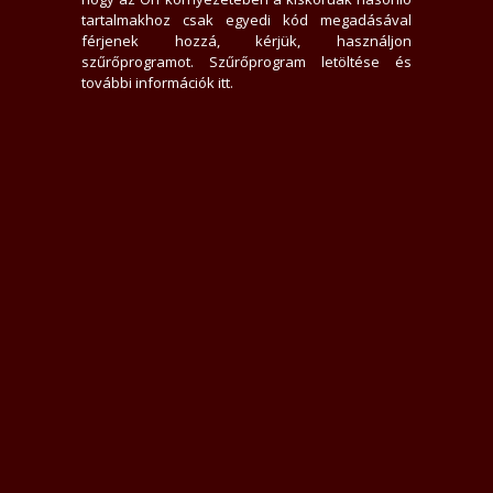
0 hirdető nem tetszik neki
tartalmakhoz csak egyedi kód megadásával
35293x jelent meg az adatlap
férjenek hozzá, kérjük, használjon
0 felhasználót tiltott le
szűrőprogramot.
Szűrőprogram letöltése és
26 felhasználó találta hasznosnak értékelését
további információk itt
.
0 felhasználót követ
2 felhasználó követi
Üzenek neki
Rákacsintok
Követem
Letiltom
Jelentem
Teljes Asztali verzió
Értékelések