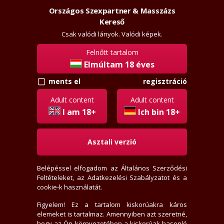
Országos Szexpartner & Masszázs
Szexpartner & Masszázs
Belépés
Kereső
rossz
lanyok.hu
Csak valódi lányok. Valódi képek.
Felnőtt tartalom
vissza
Elmúltam 18 éves
regisztráció
ments el
wolf
Örökös tag
Adult content
Adult content
Aktivitási index: 301,4 (Szokott válogatni, értékelni)
I am 18+
Ich bin 18+
Asztali verzió
2026-04-02 05:30:16-kor járt itt
2004-04-01-én regisztrált
Belépéssel elfogadom az
Általános Szerződési
0 levél, olvasatlan
Feltételeket
, az
Adatkezelési Szabályzatot
és a
15 értékelést írt
cookie-k használatát.
0 fórum bejegyzést írt
74 privát jegyzetet írt
Figyelem! Ez a tartalom kiskorúakra káros
elemeket is tartalmaz. Amennyiben azt szeretné,
212 hirdető tetszik neki
hogy az Ön környezetében a kiskorúak hasonló