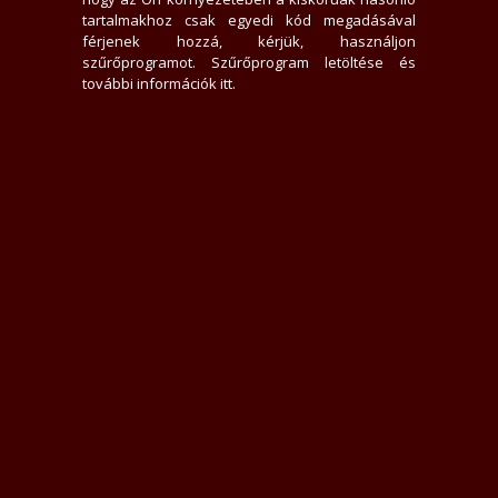
Heteró lány
, Masszázs (franciás levezetés)
tartalmakhoz csak egyedi kód megadásával
Fontos: Aktus velem kizárt
férjenek hozzá, kérjük, használjon
Rejtett számot nem veszek fel
szűrőprogramot.
Szűrőprogram letöltése és
Érdemes előbb jönni a parkolás miatt
további információk itt
.
Füstmentes lakás, Nem dohányzom
Légkondicionált lakás
Csak nálam
Kedves Uraim,
Feltárom a titkom: Közelség keresés masszázs és érintések útján,
átadom neked a mély és erős pozitív energiámat amellyel teljes
nyugalmat és pihenést nyújtok.
"Mindent is" bízz rám, jó kezekben leszel!
A randink csak Rólad szól!
Közvetlen, odaadó vagyok, kedvességgel és tisztelettel fogadlak.
Ismerkedjünk meg,várlak szeretettel.
Elena
hétfő:
10 - 21
kedd:
16 - 23