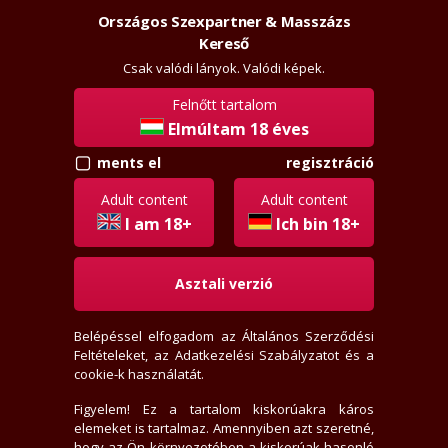
Országos Szexpartner & Masszázs
Szexpartner & Masszázs
Belépés
Kereső
masszazs
lanyok.hu
Csak valódi lányok. Valódi képek.
Felnőtt tartalom
Elmúltam 18 éves
vissza
hasonló
regisztráció
ments el
Elena
Adult content
Adult content
+36701580615
I am 18+
Ich bin 18+
Jelige: "rosszlányok.hu"
Asztali verzió
Érzéki törődés
Budapest, III. kerület
, Óbuda
Belépéssel elfogadom az
Általános Szerződési
46+ éves
Feltételeket
, az
Adatkezelési Szabályzatot
és a
176 cm, 60 kg, 90 mell
cookie-k használatát.
Vékony alkat, Borotvált
Figyelem! Ez a tartalom kiskorúakra káros
Hosszú, Szőke haj, Barna szem
elemeket is tartalmaz. Amennyiben azt szeretné,
Eredeti cici
hogy az Ön környezetében a kiskorúak hasonló