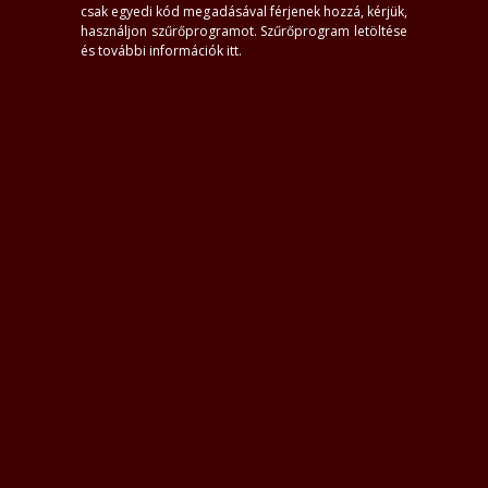
csak egyedi kód megadásával férjenek hozzá, kérjük,
használjon szűrőprogramot.
Szűrőprogram letöltése
és további információk itt
.
1
#58
Netti
Tiffany
Adelin
Angelika
CintiM
egyháza
28, Nyíregyháza
26, Nyíregyháza
27+, Nyíregyháza
28, Nyíregyháza
37, N
Viktória
Elizabet
MilfRebeca
ÁzsiailányLiRan
Nini
egyháza
28, Nyíregyháza
43, Nyíregyháza
40, Nyíregyháza
27, Nyíregyháza
23, N