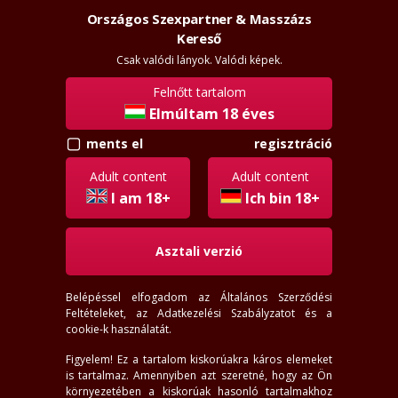
Országos Szexpartner & Masszázs
Szexpartner & Masszázs
Kereső
Csak valódi lányok. Valódi képek.
Felnőtt tartalom
Elmúltam 18 éves
ments el
regisztráció
Nyíregyháza lányok
Adult content
Adult content
I am 18+
Ich bin 18+
Asztali verzió
Belépéssel elfogadom az
Általános Szerződési
Feltételeket
, az
Adatkezelési Szabályzatot
és a
cookie-k használatát.
Figyelem! Ez a tartalom kiskorúakra káros elemeket
is tartalmaz. Amennyiben azt szeretné, hogy az Ön
környezetében a kiskorúak hasonló tartalmakhoz