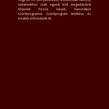
tartalmakhoz csak egyedi kód megadásával
férjenek hozzá, kérjük, használjon
szűrőprogramot.
Szűrőprogram letöltése és
további információk itt
.
dat és felejthetetlen élményekben részesítsen:) Amennyiben elnyertem te
 francia tudásomra? Látogass meg, nem fogsz csalódni! Türelemmel, kedves
csönösen egymás társaságát! Hivj! Telefon: 06-20-954-54-05 Amennyiben ne
Üzenek neki
Ellenőrzött képek