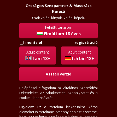
Országos Szexpartner & Masszázs
Szexpartner & Masszázs
Kereső
Csak valódi lányok. Valódi képek.
Felnőtt tartalom
Elmúltam 18 éves
regisztráció
ments el
Adult content
Adult content
+36209545405
I am 18+
Ich bin 18+
Asztali verzió
Belépéssel elfogadom az
Általános Szerződési
Feltételeket
, az
Adatkezelési Szabályzatot
és a
cookie-k használatát.
Figyelem! Ez a tartalom kiskorúakra káros
elemeket is tartalmaz. Amennyiben azt szeretné,
hogy az Ön környezetében a kiskorúak hasonló