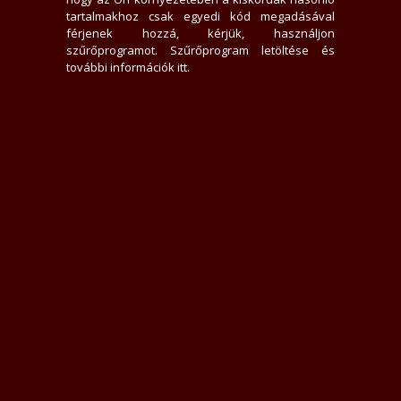
tartalmakhoz csak egyedi kód megadásával
férjenek hozzá, kérjük, használjon
szűrőprogramot.
Szűrőprogram letöltése és
további információk itt
.
t, az őszinte vonzalmat és azt, amikor két ember között igazán izzik a 
 gyengédséget, tüzet és felejthetetlen élményeket kap !! Várom a hívásod 
Üzenek neki