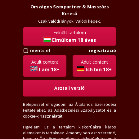
Országos Szexpartner & Masszázs
Szexpartner & Masszázs
Kereső
Csak valódi lányok. Valódi képek.
Felnőtt tartalom
Elmúltam 18 éves
regisztráció
ments el
Adult content
Adult content
+36300765729
I am 18+
Ich bin 18+
Asztali verzió
Hívj, ha ráérek, felveszem.
Ma 05:00-kor ráérek.
(Még több időpont telefonon!)
Belépéssel elfogadom az
Általános Szerződési
Feltételeket
, az
Adatkezelési Szabályzatot
és a
cookie-k használatát.
Figyelem! Ez a tartalom kiskorúakra káros
elemeket is tartalmaz. Amennyiben azt szeretné,
hogy az Ön környezetében a kiskorúak hasonló