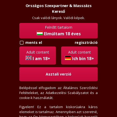
Országos Szexpartner & Masszázs
Szexpartner & Masszázs
Belépés
Kereső
masszazs
lanyok.hu
Csak valódi lányok. Valódi képek.
Felnőtt tartalom
Elmúltam 18 éves
vissza
hasonló
regisztráció
ments el
Alexa
Adult content
Adult content
+36209607527
I am 18+
Ich bin 18+
Jelige: "rosszlányok.hu"
Asztali verzió
Most hívj, felveszem a telefont.
(Rejtett számot nem veszek fel.)
Belépéssel elfogadom az
Általános Szerződési
Felvette?
Feltételeket
, az
Adatkezelési Szabályzatot
és a
cookie-k használatát.
Budapest, XIII. kerület
43+ éves
Figyelem! Ez a tartalom kiskorúakra káros
168 cm, 55 kg
elemeket is tartalmaz. Amennyiben azt szeretné,
hogy az Ön környezetében a kiskorúak hasonló