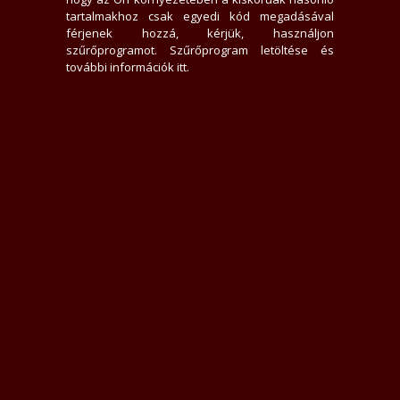
Vékony alkat
tartalmakhoz csak egyedi kód megadásával
Hosszú, Barna haj, Barna szem
férjenek hozzá, kérjük, használjon
Tetoválásom van
szűrőprogramot.
Szűrőprogram letöltése és
Heteró lány
, Masszázs (franciás levezetés)
további információk itt
.
Fontos: Aktus velem kizárt
Rejtett számot nem veszek fel
Könnyű parkolás
Nem dohányzom
Légkondicionált lakás
Csak nálam
Nem egy találkozás... hanem egy különleges élmény.
Alexa vagyok... ha egy kis kényeztetésre és izgalomra vágysz, jó
helyen jársz. Szeretem lassan felépíteni a hangulatot, közel
kerülni hozzád, érezni a reakcióidat... és közben egyre mélyebbre
vinni az élményt.
Nálam minden rólad szól -- az érintések, a figyelem, az a finom
játék, amitől szinte észrevétlenül sodródsz bele az érzésekbe.
Az érettebb korosztályt is örömmel várom, mert tudom, hogy az
igazi élvezet nem a sietségben, hanem a pillanatokban rejlik.
Ha szeretnél egy kicsit elveszni bennem és az élményben...hívj
bátran.
Alexa