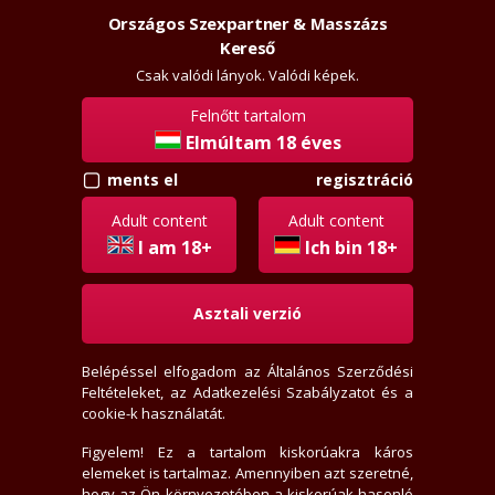
Országos Szexpartner & Masszázs
Szexpartner & Masszázs
Belépés
Kereső
rossz
lanyok.hu
Csak valódi lányok. Valódi képek.
Felnőtt tartalom
Elmúltam 18 éves
vissza
hasonló
regisztráció
ments el
KissBéla
Adult content
Adult content
+36203471039
I am 18+
Ich bin 18+
Jelige: "Mindenben benne vagyok"
Asztali verzió
Hívj, ha ráérek, felveszem.
Veszprém
Belépéssel elfogadom az
Általános Szerződési
40 éves
Feltételeket
, az
Adatkezelési Szabályzatot
és a
168 cm, 75 kg
cookie-k használatát.
Normál alkat, Borotvált
Figyelem! Ez a tartalom kiskorúakra káros
Rövid, Barna haj, Kék szem
elemeket is tartalmaz. Amennyiben azt szeretné,
Biszex fiú
, Szexpartner
hogy az Ön környezetében a kiskorúak hasonló