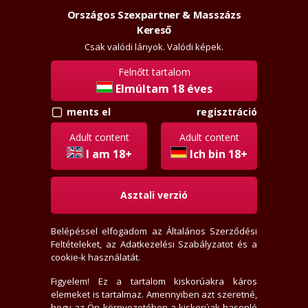
Országos Szexpartner & Masszázs
Szexpartner & Masszázs
Belépés
Kereső
rossz
lanyok.hu
Csak valódi lányok. Valódi képek.
Felnőtt tartalom
vissza
hasonló
Elmúltam 18 éves
regisztráció
ments el
Stella01
Adult content
Adult content
+36205578483
I am 18+
Ich bin 18+
Jelige: "rosszlányok.hu"
Asztali verzió
Budapest, VIII. kerület
23 éves
155 cm, 60 kg, 85 mell
Belépéssel elfogadom az
Általános Szerződési
Feltételeket
, az
Adatkezelési Szabályzatot
és a
Vékony alkat, Borotvált
cookie-k használatát.
Félhosszú, Vörös haj, Zöld szem
Eredeti cici
Figyelem! Ez a tartalom kiskorúakra káros
Heteró lány
, Szexpartner, Masszázs
elemeket is tartalmaz. Amennyiben azt szeretné,
SMS-re nem válaszolok, Rejtett számot nem veszek fel
hogy az Ön környezetében a kiskorúak hasonló