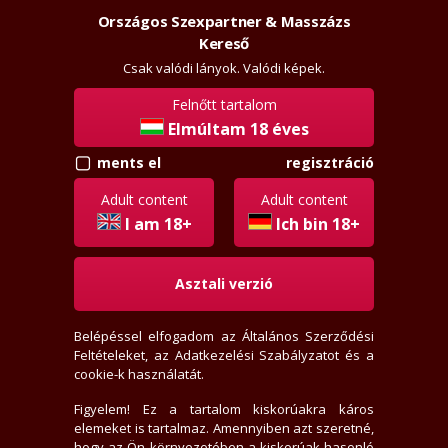
Országos Szexpartner & Masszázs
Szexpartner & Masszázs
Belépés
Kereső
rossz
lanyok.hu
Csak valódi lányok. Valódi képek.
Felnőtt tartalom
vissza
hasonló
Elmúltam 18 éves
regisztráció
ments el
Amira12
Adult content
Adult content
+36702215583
I am 18+
Ich bin 18+
Jelige: "rosszlányok.hu"
Asztali verzió
Kazincbarcika
35 éves
165 cm, 57 kg, 65 mell, 28 derék
Belépéssel elfogadom az
Általános Szerződési
Feltételeket
, az
Adatkezelési Szabályzatot
és a
Vékony alkat, Borotvált
cookie-k használatát.
Hosszú, Szőkésbarna haj, Barna szem
Heteró lány
, Szexpartner
Figyelem! Ez a tartalom kiskorúakra káros
SMS-re nem válaszolok, Rejtett számot nem veszek fel
elemeket is tartalmaz. Amennyiben azt szeretné,
Ingyenes parkolás
hogy az Ön környezetében a kiskorúak hasonló