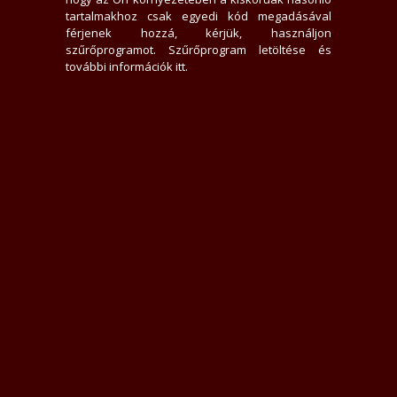
tartalmakhoz csak egyedi kód megadásával
férjenek hozzá, kérjük, használjon
szűrőprogramot.
Szűrőprogram letöltése és
további információk itt
.
rough more than nine wonderful countries. I'm a confident, educated, and k
usive areas of the city, in a strategic location, easy to reach, with parking 
with those on a journey of spiritual growth and self-discovery. Just 5 minute
ding gentlemen. If you would like to meet and share a special moment, you 
uest respectful communication. I look forward to connecting. I am grateful f
if we met at another time in my life and our connection faded, please do not
that harms my body, mind, or spirit."
, Arab, Török, Görög