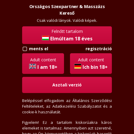
Országos Szexpartner & Masszázs
Szexpartner & Masszázs
Kereső
Csak valódi lányok. Valódi képek.
Felnőtt tartalom
Elmúltam 18 éves
regisztráció
ments el
Adult content
Adult content
+36205226354
I am 18+
Ich bin 18+
Asztali verzió
Hívj, ha ráérek, felveszem.
Belépéssel elfogadom az
Általános Szerződési
Feltételeket
, az
Adatkezelési Szabályzatot
és a
cookie-k használatát.
Figyelem! Ez a tartalom kiskorúakra káros
elemeket is tartalmaz. Amennyiben azt szeretné,
hogy az Ön környezetében a kiskorúak hasonló