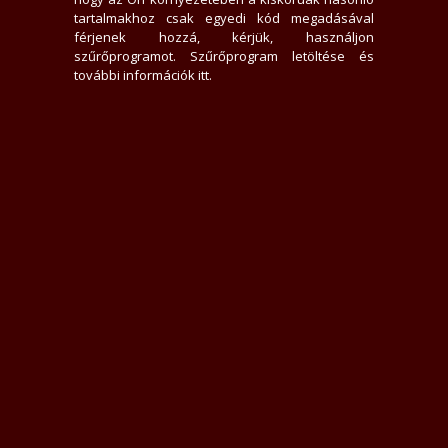
Nem dohányzom
tartalmakhoz csak egyedi kód megadásával
Nálam - Nálad
férjenek hozzá, kérjük, használjon
szűrőprogramot.
Szűrőprogram letöltése és
Kedves rosszlány vár! :) apolt igenyes udvarisa kedves,
további információk itt
.
szarmazastol es kortol fuggetlen uriembereket es parokat! Egy
teljes ,orara, vagy fel , esetleg sos franciara!! Akar teljes vagy tobb
napra is! Pest megyeben,nograd es heves megyén belul barhova
nonstop hazhoz megyek,hivjatok batran nem.csalottok bennem
Elérhető meg kameraszex is viberen whatsapon
hétfő:
00 - 24
kedd:
00 - 24
szerda:
00 - 24
csütörtök:
00 - 24
péntek:
00 - 24
szombat:
00 - 24
vasárnap:
00 - 24
173 levél 34 olvasatlan, 2026-08-03 19:51:59-kor járt itt
Automata válasz beállítva
Üzenek neki
Ellenőrzött képek