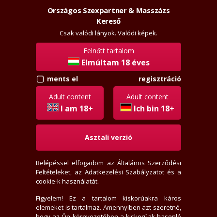
Országos Szexpartner & Masszázs
Szexpartner & Masszázs
Belépés
Kereső
rossz
lanyok.hu
Csak valódi lányok. Valódi képek.
Felnőtt tartalom
vissza
hasonló
Elmúltam 18 éves
regisztráció
ments el
Szandy20
Adult content
Adult content
+36706300185
I am 18+
Ich bin 18+
Jelige: "rosszlányok.hu"
Asztali verzió
Hívj, ha ráérek, felveszem.
Tura
Belépéssel elfogadom az
Általános Szerződési
20+ éves
Feltételeket
, az
Adatkezelési Szabályzatot
és a
165 cm, 65 kg, 75 mell
cookie-k használatát.
Nőiesen telt alkat, Borotvált
Rövid, Szőke haj, Zöld szem
Figyelem! Ez a tartalom kiskorúakra káros
Eredeti cici
elemeket is tartalmaz. Amennyiben azt szeretné,
Heteró lány
, Szexpartner, Masszázs, Domina
hogy az Ön környezetében a kiskorúak hasonló