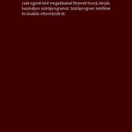
házhoz
S.O.S. francia
csak egyedi kód megadásával férjenek hozzá, kérjük,
videó
ellenőrzött kép
használjon szűrőprogramot.
Szűrőprogram letöltése
és további információk itt
.
Kiemeltek
Martina-ÉrzékiRelax
Rebeka
47+, Bp XIV
20, Bp VII
1
#3
Rose_erotikusmasszázs
Martina-ÉrzékiRelax
Rebeka
44+, Bp XIV
47+, Bp XIV
20, Bp VII