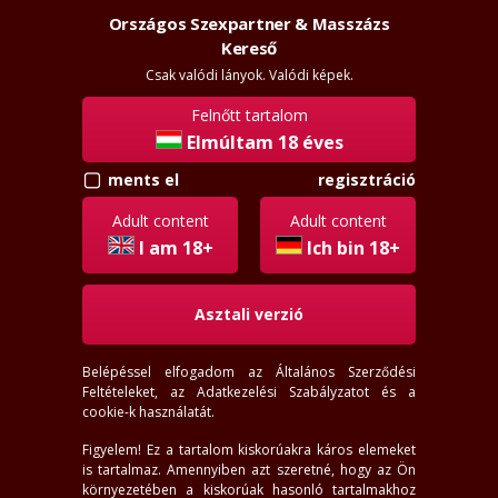
Országos Szexpartner & Masszázs
Szexpartner & Masszázs
Belépés
Kereső
rossz
lanyok.hu
Csak valódi lányok. Valódi képek.
Felnőtt tartalom
menü
Elmúltam 18 éves
ments el
regisztráció
Most felveszik
Adult content
Adult content
18-66
éves
I am 18+
Ich bin 18+
145-200
cm
35-138
kg
Asztali verzió
Hely
Budapest - Buda, Budapest - Pest, Budapest - Belváros, Budapest - I, Budapest - II, Budapest - III, Budapest - IV, Budapest - V, Budapest - VI, Budapest - VII, Budapest - VIII, Budapest - IX, Budapest - X, Budapest - XI, Budapest - XII, Budapest - XIII, Budapest - XIV, Budapest - XV, Budapest - XVII, Budapest - XVIII, Budapest - XIX, Budapest - XX, Budapest - XXI, Budapest - megadott kerület nélkül, Dunakeszi, Halásztelek, Szigethalom, Szigetszentmiklós
Belépéssel elfogadom az
Általános Szerződési
Távolság
Feltételeket
, az
Adatkezelési Szabályzatot
és a
Pozíció választás
cookie-k használatát.
Szereti a...
Figyelem! Ez a tartalom kiskorúakra káros elemeket
most felveszi
most ráér
is tartalmaz. Amennyiben azt szeretné, hogy az Ön
arccal
most online
környezetében a kiskorúak hasonló tartalmakhoz