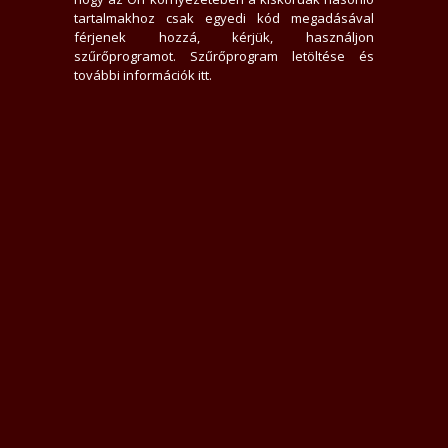
0 hirdető nem tetszik neki
tartalmakhoz csak egyedi kód megadásával
6092x jelent meg az adatlap
férjenek hozzá, kérjük, használjon
0 felhasználót tiltott le
szűrőprogramot.
Szűrőprogram letöltése és
0 felhasználó találta hasznosnak értékelését
további információk itt
.
0 felhasználót követ
0 felhasználó követi
Üzenek neki
Rákacsintok
Követem
Letiltom
Jelentem
Teljes Asztali verzió
Értékelések