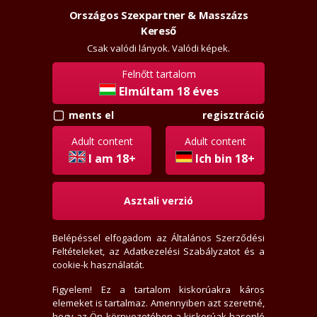
Országos Szexpartner & Masszázs
Szexpartner & Masszázs
Belépés
Kereső
rossz
lanyok.hu
Csak valódi lányok. Valódi képek.
Felnőtt tartalom
vissza
Elmúltam 18 éves
regisztráció
ments el
samek
Régi tag
Adult content
Adult content
Aktivitási index: 267,0 (Szokott válogatni)
I am 18+
Ich bin 18+
Asztali verzió
2026-07-29 15:56:47-kor járt itt
2005-07-19-én regisztrált
Belépéssel elfogadom az
Általános Szerződési
2 levél, 2 olvasatlan
Feltételeket
, az
Adatkezelési Szabályzatot
és a
0 értékelést írt
cookie-k használatát.
0 fórum bejegyzést írt
0 privát jegyzetet írt
Figyelem! Ez a tartalom kiskorúakra káros
elemeket is tartalmaz. Amennyiben azt szeretné,
185 hirdető tetszik neki
hogy az Ön környezetében a kiskorúak hasonló