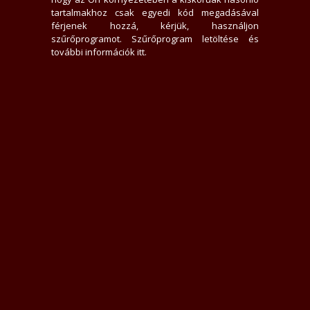
0 hirdető nem tetszik neki
tartalmakhoz csak egyedi kód megadásával
3295x jelent meg az adatlap
férjenek hozzá, kérjük, használjon
0 felhasználót tiltott le
szűrőprogramot.
Szűrőprogram letöltése és
0 felhasználó találta hasznosnak értékelését
további információk itt
.
0 felhasználót követ
0 felhasználó követi
Üzenek neki
Rákacsintok
Követem
Letiltom
Jelentem
Teljes Asztali verzió
Értékelések