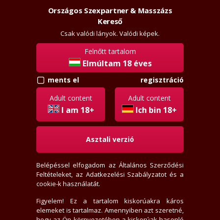
Országos Szexpartner & Masszázs
Szexpartner & Masszázs
Belépés
Kereső
rossz
lanyok.hu
Csak valódi lányok. Valódi képek.
Felnőtt tartalom
vissza
Elmúltam 18 éves
regisztráció
ments el
vezt
Régi tag
Adult content
Adult content
Aktivitási index: 229,1 (Szokott válogatni)
I am 18+
Ich bin 18+
Asztali verzió
2026-07-23 12:07:44-kor járt itt
2008-08-22-én regisztrált
Belépéssel elfogadom az
Általános Szerződési
1 levél, 1 olvasatlan
Feltételeket
, az
Adatkezelési Szabályzatot
és a
0 értékelést írt
cookie-k használatát.
0 fórum bejegyzést írt
0 privát jegyzetet írt
Figyelem! Ez a tartalom kiskorúakra káros
elemeket is tartalmaz. Amennyiben azt szeretné,
35 hirdető tetszik neki
hogy az Ön környezetében a kiskorúak hasonló