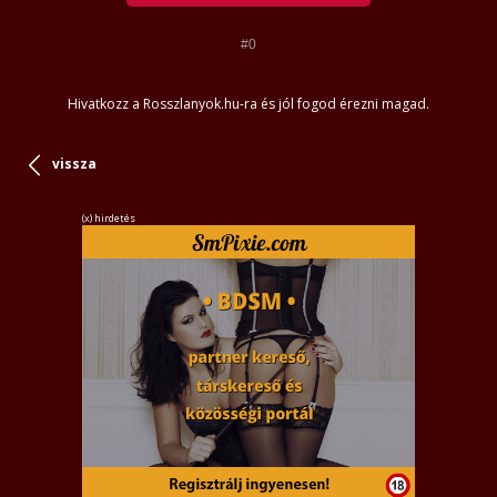
#0
Hivatkozz a Rosszlanyok.hu-ra és jól fogod érezni magad.
vissza
(x) hirdetés