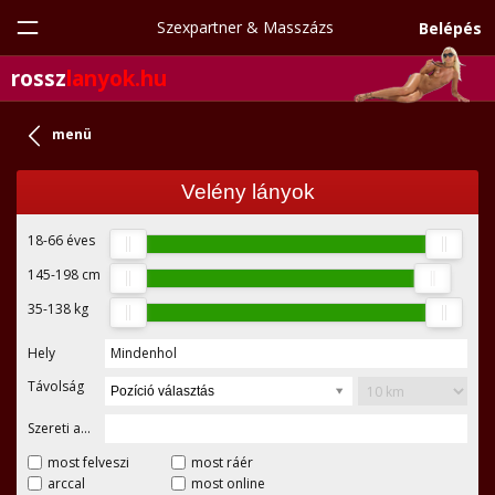
Szexpartner & Masszázs
Belépés
rossz
lanyok.hu
menü
Velény lányok
18-66
éves
145-198
cm
35-138
kg
Hely
Mindenhol
Távolság
Pozíció választás
Szereti a...
most felveszi
most ráér
arccal
most online