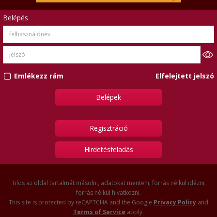
Belépés
Emlékezz rám
Elfelejtett jelszó
Regisztráció
Hirdetésfeladás
Tilos az oldal tartalmát másolni, adatokat menteni, forrás nélkül idézni,
forrás nélkül hivatkozni.
This site is protected by reCAPTCHA and the Google
Privacy Policy
and
Terms of Service
apply.