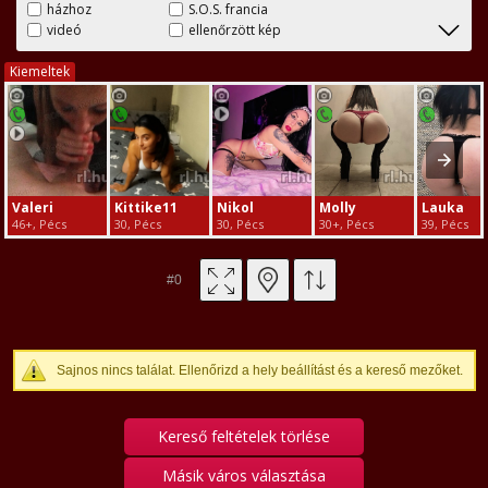
házhoz
S.O.S. francia
videó
ellenőrzött kép
Kiemeltek
Valeri
Kittike11
Nikol
Molly
Lauka
46+, Pécs
30, Pécs
30, Pécs
30+, Pécs
39, Pécs
#0
Sajnos nincs találat. Ellenőrizd a hely beállítást és a kereső mezőket.
Kereső feltételek törlése
Másik város választása