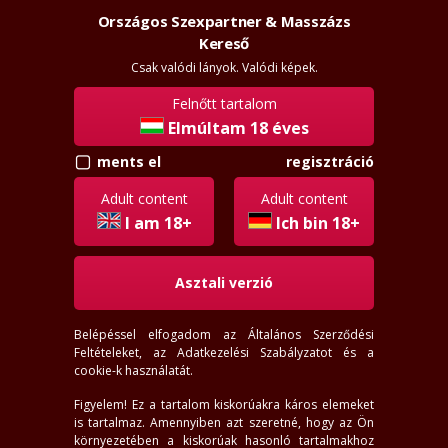
Országos Szexpartner & Masszázs
Szexpartner & Masszázs
Belépés
Kereső
rossz
lanyok.hu
Csak valódi lányok. Valódi képek.
Felnőtt tartalom
menü
Elmúltam 18 éves
ments el
regisztráció
Vecsés lányok
Adult content
Adult content
18-99
éves
I am 18+
Ich bin 18+
120-200
cm
35-138
kg
Asztali verzió
Hely
Vecsés
Belépéssel elfogadom az
Általános Szerződési
Távolság
Feltételeket
, az
Adatkezelési Szabályzatot
és a
Pozíció választás
cookie-k használatát.
Szereti a...
Figyelem! Ez a tartalom kiskorúakra káros elemeket
most felveszi
most ráér
is tartalmaz. Amennyiben azt szeretné, hogy az Ön
arccal
most online
környezetében a kiskorúak hasonló tartalmakhoz