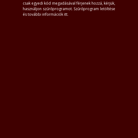
házhoz
S.O.S. francia
csak egyedi kód megadásával férjenek hozzá, kérjük,
videó
ellenőrzött kép
használjon szűrőprogramot.
Szűrőprogram letöltése
és további információk itt
.
Kiemeltek
Ramikaa_vip
Evelin
Laura_Xx
28+, Inárcs
20, Szigethalom
24+, Szigetszentmiklós
1
#5
Lolababa
Nati
Linett
Mirella
26, Vecsés
22, Vecsés
38, Vecsés
28+, Vecsés