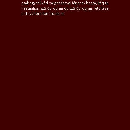
csak egyedi kód megadásával férjenek hozzá, kérjük,
használjon szűrőprogramot.
Szűrőprogram letöltése
és további információk itt
.
1
#4
Most inaktív
Most inaktív
irág
Dorka24
Gabriella
Noémi
26, Vásárosnamény
24+, Vásárosnamény
32, Vásárosnamény
26+, Vásárosnamény