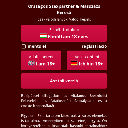
Országos Szexpartner & Masszázs
Szexpartner & Masszázs
Kereső
Csak valódi lányok. Valódi képek.
Felnőtt tartalom
Elmúltam 18 éves
ments el
regisztráció
Vásárosnamény lányok
Adult content
Adult content
I am 18+
Ich bin 18+
Asztali verzió
Belépéssel elfogadom az
Általános Szerződési
Feltételeket
, az
Adatkezelési Szabályzatot
és a
cookie-k használatát.
Figyelem! Ez a tartalom kiskorúakra káros elemeket
is tartalmaz. Amennyiben azt szeretné, hogy az Ön
környezetében a kiskorúak hasonló tartalmakhoz