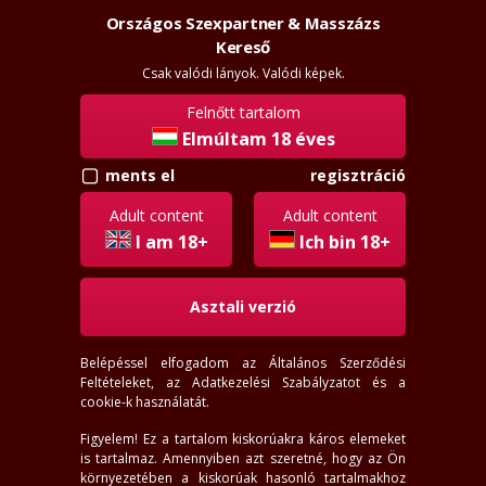
Országos Szexpartner & Masszázs
Szexpartner & Masszázs
Belépés
Kereső
rossz
lanyok.hu
Csak valódi lányok. Valódi képek.
Felnőtt tartalom
menü
Elmúltam 18 éves
ments el
regisztráció
Vásárosnamény lányok
Adult content
Adult content
18-66
éves
I am 18+
Ich bin 18+
145-200
cm
35-138
kg
Asztali verzió
Hely
Vásárosnamény
Belépéssel elfogadom az
Általános Szerződési
Távolság
Feltételeket
, az
Adatkezelési Szabályzatot
és a
Pozíció választás
cookie-k használatát.
Szereti a...
Figyelem! Ez a tartalom kiskorúakra káros elemeket
most felveszi
most ráér
is tartalmaz. Amennyiben azt szeretné, hogy az Ön
arccal
most online
környezetében a kiskorúak hasonló tartalmakhoz