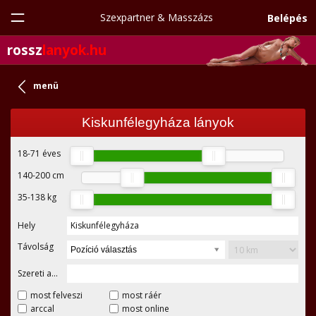
Szexpartner & Masszázs
Belépés
rossz
lanyok.hu
menü
Kiskunfélegyháza lányok
18-71
éves
140-200
cm
35-138
kg
Hely
Kiskunfélegyháza
Távolság
Pozíció választás
Szereti a...
most felveszi
most ráér
arccal
most online