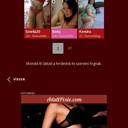
Sztella20
Beky
Kendra
18+, Kiskunfélegyháza
24+, Kiskunfélegyháza
37, Kiskunfélegyháza
1
#7
Mondd itt láttad a hirdetést és szeretni fognak.
vissza
(x) hirdetés