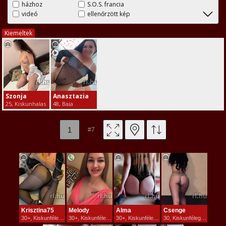
házhoz
S.O.S. francia
videó
ellenőrzött kép
Kiemeltek
Szonja
Anasztazia
25, Kiskunhalas
48, Baja
1
#7
Krisztina75
Melody
Alma
Csenge
30+, Kiskunfélegyháza
30+, Kiskunfélegyháza
30+, Kiskunfélegyháza
30, Kiskunfélegyháza