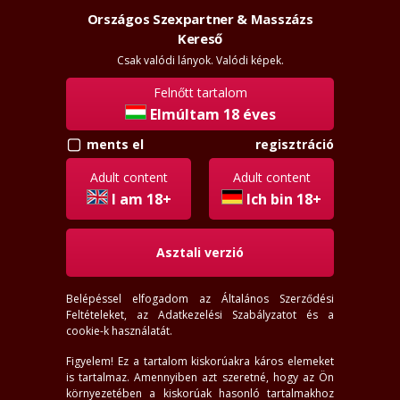
Országos Szexpartner & Masszázs
Szexpartner & Masszázs
Kereső
Csak valódi lányok. Valódi képek.
Felnőtt tartalom
Elmúltam 18 éves
ments el
regisztráció
Inárcs lányok
Adult content
Adult content
I am 18+
Ich bin 18+
Asztali verzió
Belépéssel elfogadom az
Általános Szerződési
Feltételeket
, az
Adatkezelési Szabályzatot
és a
cookie-k használatát.
Figyelem! Ez a tartalom kiskorúakra káros elemeket
is tartalmaz. Amennyiben azt szeretné, hogy az Ön
környezetében a kiskorúak hasonló tartalmakhoz