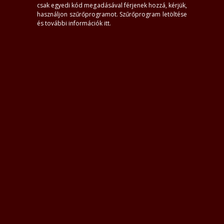
csak egyedi kód megadásával férjenek hozzá, kérjük,
használjon szűrőprogramot.
Szűrőprogram letöltése
és további információk itt
.
#0
Kereső feltételek törlése