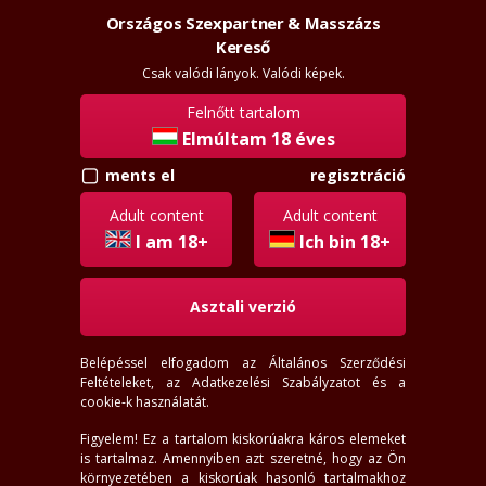
Országos Szexpartner & Masszázs
Szexpartner & Masszázs
Kereső
Csak valódi lányok. Valódi képek.
Felnőtt tartalom
Elmúltam 18 éves
ments el
regisztráció
Hevesvezekény lányok
Adult content
Adult content
I am 18+
Ich bin 18+
Asztali verzió
Belépéssel elfogadom az
Általános Szerződési
Feltételeket
, az
Adatkezelési Szabályzatot
és a
cookie-k használatát.
Figyelem! Ez a tartalom kiskorúakra káros elemeket
is tartalmaz. Amennyiben azt szeretné, hogy az Ön
környezetében a kiskorúak hasonló tartalmakhoz