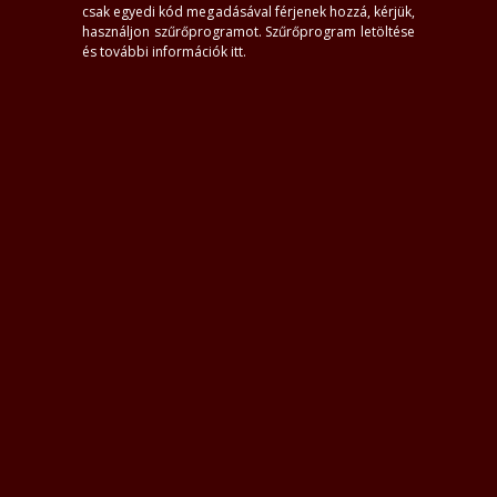
csak egyedi kód megadásával férjenek hozzá, kérjük,
használjon szűrőprogramot.
Szűrőprogram letöltése
és további információk itt
.
#0
Kereső feltételek törlése