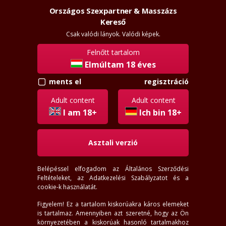
Országos Szexpartner & Masszázs
Szexpartner & Masszázs
Belépés
Kereső
rossz
lanyok.hu
Csak valódi lányok. Valódi képek.
Felnőtt tartalom
menü
Elmúltam 18 éves
ments el
regisztráció
Fehérgyarmat lányok
Adult content
Adult content
18-71
éves
I am 18+
Ich bin 18+
140-200
cm
35-138
kg
Asztali verzió
Hely
Mindenhol
Belépéssel elfogadom az
Általános Szerződési
Távolság
Feltételeket
, az
Adatkezelési Szabályzatot
és a
Pozíció választás
cookie-k használatát.
Szereti a...
Figyelem! Ez a tartalom kiskorúakra káros elemeket
most felveszi
most ráér
is tartalmaz. Amennyiben azt szeretné, hogy az Ön
arccal
most online
környezetében a kiskorúak hasonló tartalmakhoz