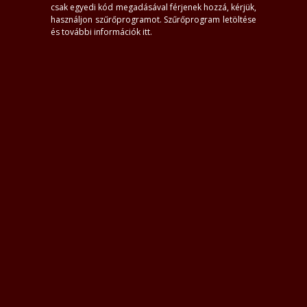
házhoz
S.O.S. francia
csak egyedi kód megadásával férjenek hozzá, kérjük,
videó
ellenőrzött kép
használjon szűrőprogramot.
Szűrőprogram letöltése
és további információk itt
.
Kiemeltek
Adrien
Nina
Aysa
Meláni
Krisztina
20+, Miskolc
23+, Kazincbarcika
23, Miskolc
25, Miskolc
29+, Miskol
#0
Sajnos nincs találat. Ellenőrizd a hely beállítást és a kereső mezőket.
Kereső feltételek törlése
Másik város választása