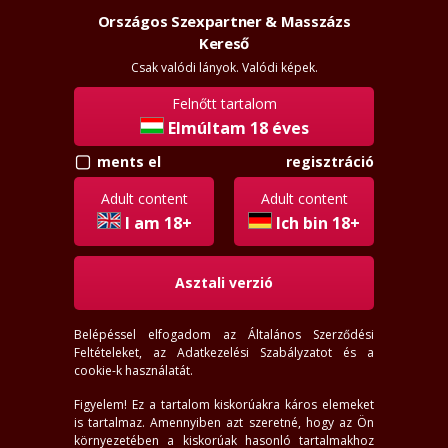
Országos Szexpartner & Masszázs
Szexpartner & Masszázs
Belépés
Kereső
rossz
lanyok.hu
Csak valódi lányok. Valódi képek.
Felnőtt tartalom
menü
Elmúltam 18 éves
ments el
regisztráció
Bodrogkeresztúr lányok
Adult content
Adult content
18-66
éves
I am 18+
Ich bin 18+
145-200
cm
35-138
kg
Asztali verzió
Hely
Mindenhol
Belépéssel elfogadom az
Általános Szerződési
Távolság
Feltételeket
, az
Adatkezelési Szabályzatot
és a
Pozíció választás
cookie-k használatát.
Szereti a...
Figyelem! Ez a tartalom kiskorúakra káros elemeket
most felveszi
most ráér
is tartalmaz. Amennyiben azt szeretné, hogy az Ön
arccal
most online
környezetében a kiskorúak hasonló tartalmakhoz