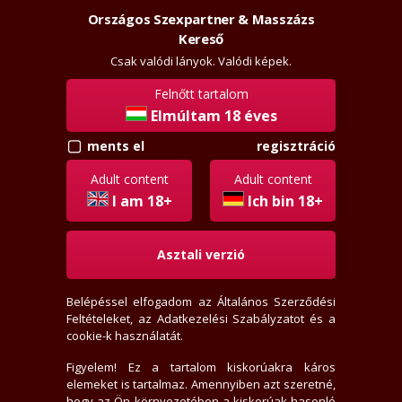
Országos Szexpartner & Masszázs
Szexpartner & Masszázs
Belépés
Kereső
rossz
lanyok.hu
Csak valódi lányok. Valódi képek.
Felnőtt tartalom
vissza
Elmúltam 18 éves
regisztráció
ments el
Vilmocz
Régi tag
Adult content
Adult content
Aktivitási index: 259,5 (Szokott válogatni, értékelni)
I am 18+
Ich bin 18+
Asztali verzió
2025-12-13 11:16:39-kor járt itt
2006-02-11-én regisztrált
Belépéssel elfogadom az
Általános Szerződési
0 levél, olvasatlan
Feltételeket
, az
Adatkezelési Szabályzatot
és a
7 értékelést írt
cookie-k használatát.
0 fórum bejegyzést írt
0 privát jegyzetet írt
Figyelem! Ez a tartalom kiskorúakra káros
elemeket is tartalmaz. Amennyiben azt szeretné,
21 hirdető tetszik neki
hogy az Ön környezetében a kiskorúak hasonló