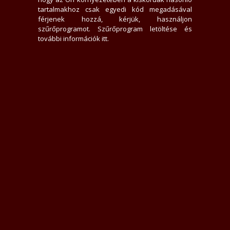
0 hirdető nem tetszik neki
tartalmakhoz csak egyedi kód megadásával
4547x jelent meg az adatlap
férjenek hozzá, kérjük, használjon
0 felhasználót tiltott le
szűrőprogramot.
Szűrőprogram letöltése és
3 felhasználó találta hasznosnak értékelését
további információk itt
.
0 felhasználót követ
0 felhasználó követi
Üzenek neki
Rákacsintok
Követem
Letiltom
Jelentem
Teljes Asztali verzió
Értékelések