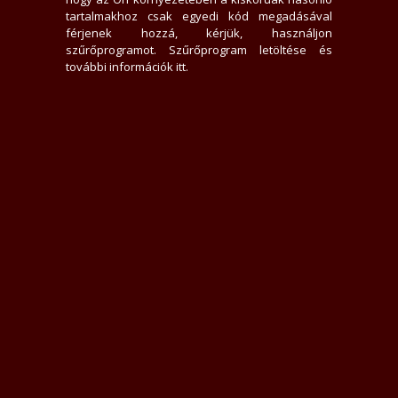
0 hirdető nem tetszik neki
tartalmakhoz csak egyedi kód megadásával
3744x jelent meg az adatlap
férjenek hozzá, kérjük, használjon
0 felhasználót tiltott le
szűrőprogramot.
Szűrőprogram letöltése és
1 felhasználó találta hasznosnak értékelését
további információk itt
.
0 felhasználót követ
0 felhasználó követi
Üzenek neki
Rákacsintok
Követem
Letiltom
Jelentem
Teljes Asztali verzió
Értékelések