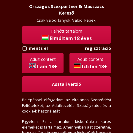
Országos Szexpartner & Masszázs
Szexpartner & Masszázs
Belépés
Kereső
rossz
lanyok.hu
Csak valódi lányok. Valódi képek.
Felnőtt tartalom
vissza
Elmúltam 18 éves
regisztráció
ments el
ffhu
Régi tag
Adult content
Adult content
Aktivitási index: 252,9 (Szokott válogatni)
I am 18+
Ich bin 18+
Asztali verzió
2025-12-08 19:36:44-kor járt itt
2006-02-08-én regisztrált
Belépéssel elfogadom az
Általános Szerződési
0 levél, olvasatlan
Feltételeket
, az
Adatkezelési Szabályzatot
és a
1 értékelést írt
cookie-k használatát.
0 fórum bejegyzést írt
0 privát jegyzetet írt
Figyelem! Ez a tartalom kiskorúakra káros
elemeket is tartalmaz. Amennyiben azt szeretné,
7 hirdető tetszik neki
hogy az Ön környezetében a kiskorúak hasonló