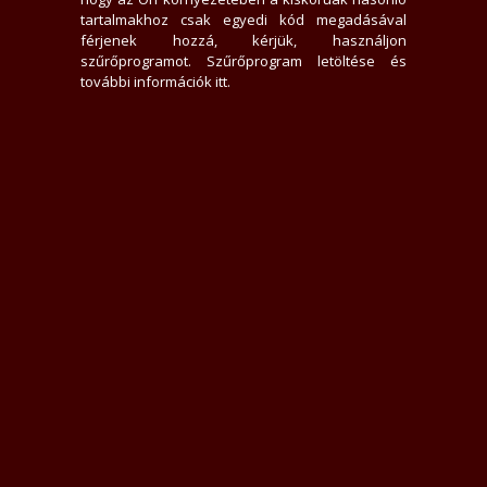
0 hirdető nem tetszik neki
tartalmakhoz csak egyedi kód megadásával
1389x jelent meg az adatlap
férjenek hozzá, kérjük, használjon
0 felhasználót tiltott le
szűrőprogramot.
Szűrőprogram letöltése és
3 felhasználó találta hasznosnak értékelését
további információk itt
.
0 felhasználót követ
0 felhasználó követi
Üzenek neki
Rákacsintok
Követem
Letiltom
Jelentem
Teljes Asztali verzió
Értékelések