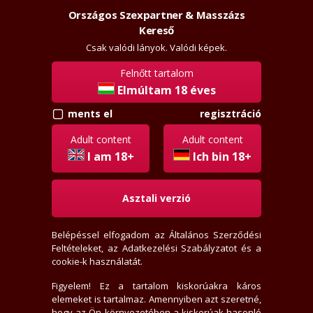
Országos Szexpartner & Masszázs
Szexpartner & Masszázs
Belépés
Kereső
rossz
lanyok.hu
Csak valódi lányok. Valódi képek.
Felnőtt tartalom
vissza
Elmúltam 18 éves
regisztráció
ments el
usm78
Régi tag
Adult content
Adult content
Aktivitási index: 12,0
I am 18+
Ich bin 18+
Asztali verzió
2021-06-29 04:23:16-kor járt itt
0000-00-00-én regisztrált
Belépéssel elfogadom az
Általános Szerződési
0 levél, olvasatlan
Feltételeket
, az
Adatkezelési Szabályzatot
és a
2 értékelést írt
cookie-k használatát.
0 fórum bejegyzést írt
0 privát jegyzetet írt
Figyelem! Ez a tartalom kiskorúakra káros
elemeket is tartalmaz. Amennyiben azt szeretné,
0 hirdető tetszik neki
hogy az Ön környezetében a kiskorúak hasonló