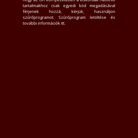
0 felhasználót követ
tartalmakhoz csak egyedi kód megadásával
0 felhasználó követi
férjenek hozzá, kérjük, használjon
szűrőprogramot.
Szűrőprogram letöltése és
további információk itt
.
Üzenek neki
Rákacsintok
Követem
Letiltom
Jelentem
Teljes Asztali verzió
Értékelések
Még nem írt értékelést.
Belépés