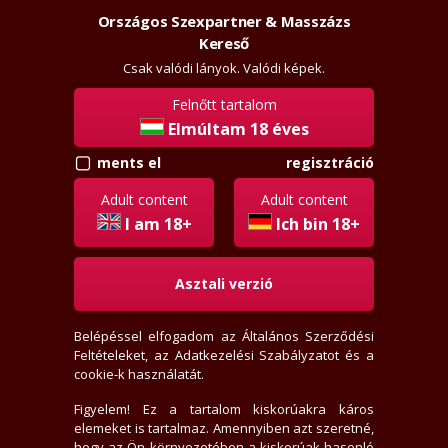
Országos Szexpartner & Masszázs
Szexpartner & Masszázs
Belépés
Kereső
rossz
lanyok.hu
Csak valódi lányok. Valódi képek.
Felnőtt tartalom
vissza
Elmúltam 18 éves
regisztráció
ments el
brnn2
Régi tag
Adult content
Adult content
Aktivitási index: 26,4
I am 18+
Ich bin 18+
Asztali verzió
2024-03-29-én regisztrált
0 értékelést írt
Belépéssel elfogadom az
Általános Szerződési
0 fórum bejegyzést írt
Feltételeket
, az
Adatkezelési Szabályzatot
és a
0 hirdető nem tetszik neki
cookie-k használatát.
308x jelent meg az adatlap
0 felhasználót tiltott le
Figyelem! Ez a tartalom kiskorúakra káros
elemeket is tartalmaz. Amennyiben azt szeretné,
0 felhasználó találta hasznosnak értékelését
hogy az Ön környezetében a kiskorúak hasonló