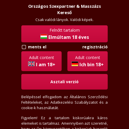
Országos Szexpartner & Masszázs
Szexpartner & Masszázs
Belépés
Kereső
rossz
lanyok.hu
Csak valódi lányok. Valódi képek.
Felnőtt tartalom
vissza
Elmúltam 18 éves
regisztráció
ments el
boy74
Örökös tag
Adult content
Adult content
Aktivitási index: 426,6 (Szokott válogatni, értékelni)
I am 18+
Ich bin 18+
Asztali verzió
2006-01-03-én regisztrált
66 értékelést írt
Belépéssel elfogadom az
Általános Szerződési
0 fórum bejegyzést írt
Feltételeket
, az
Adatkezelési Szabályzatot
és a
24434x jelent meg az adatlap
cookie-k használatát.
0 felhasználót követ
3 felhasználó követi
Figyelem! Ez a tartalom kiskorúakra káros
elemeket is tartalmaz. Amennyiben azt szeretné,
hogy az Ön környezetében a kiskorúak hasonló