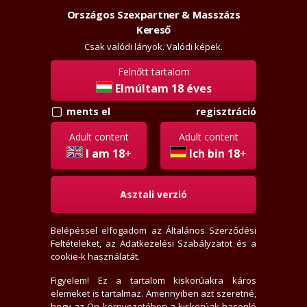
Országos Szexpartner & Masszázs
Szexpartner & Masszázs
Belépés
Kereső
rossz
lanyok.hu
Csak valódi lányok. Valódi képek.
Felnőtt tartalom
vissza
Elmúltam 18 éves
regisztráció
ments el
nevermore
Régi tag
Adult content
Adult content
Aktivitási index: 267,4 (Szokott válogatni, értékelni)
I am 18+
Ich bin 18+
Asztali verzió
2026-07-20 00:53:40-kor járt itt
2005-12-26-én regisztrált
Belépéssel elfogadom az
Általános Szerződési
2 levél, 2 olvasatlan
Feltételeket
, az
Adatkezelési Szabályzatot
és a
6 értékelést írt
cookie-k használatát.
0 fórum bejegyzést írt
46 privát jegyzetet írt
Figyelem! Ez a tartalom kiskorúakra káros
elemeket is tartalmaz. Amennyiben azt szeretné,
66 hirdető tetszik neki
hogy az Ön környezetében a kiskorúak hasonló