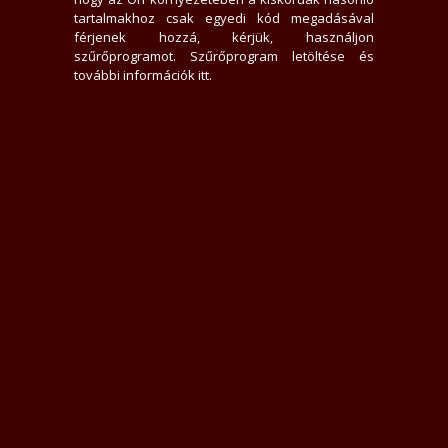
0 hirdető nem tetszik neki
tartalmakhoz csak egyedi kód megadásával
9113x jelent meg az adatlap
férjenek hozzá, kérjük, használjon
1 felhasználót tiltott le
szűrőprogramot.
Szűrőprogram letöltése és
15 felhasználó találta hasznosnak értékelését
további információk itt
.
0 felhasználót követ
0 felhasználó követi
Üzenek neki
Rákacsintok
Követem
Letiltom
Jelentem
Teljes Asztali verzió
Értékelések