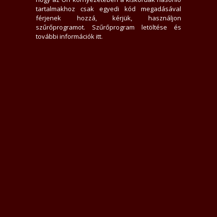
0 hirdető nem tetszik neki
tartalmakhoz csak egyedi kód megadásával
2869x jelent meg az adatlap
férjenek hozzá, kérjük, használjon
0 felhasználót tiltott le
szűrőprogramot.
Szűrőprogram letöltése és
0 felhasználó találta hasznosnak értékelését
további információk itt
.
0 felhasználót követ
0 felhasználó követi
Üzenek neki
Rákacsintok
Követem
Letiltom
Jelentem
Teljes Asztali verzió
Értékelések