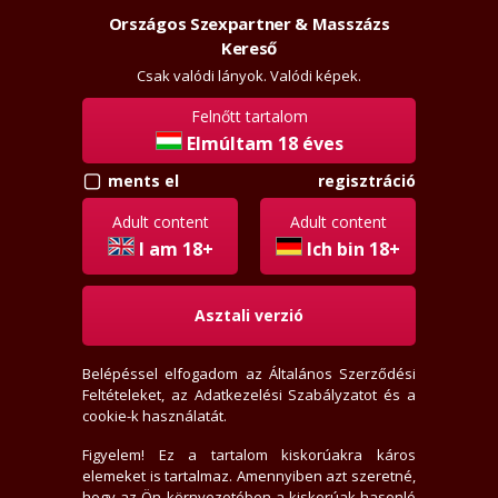
Országos Szexpartner & Masszázs
Szexpartner & Masszázs
Belépés
Kereső
rossz
lanyok.hu
Csak valódi lányok. Valódi képek.
Felnőtt tartalom
vissza
Elmúltam 18 éves
regisztráció
ments el
Sayler
Régi tag
Adult content
Adult content
Aktivitási index: 198,7 (Szokott válogatni)
I am 18+
Ich bin 18+
Asztali verzió
2026-08-08 13:05:29-kor járt itt
2011-03-09-én regisztrált
Belépéssel elfogadom az
Általános Szerződési
2 levél, 2 olvasatlan
Feltételeket
, az
Adatkezelési Szabályzatot
és a
0 értékelést írt
cookie-k használatát.
0 fórum bejegyzést írt
0 privát jegyzetet írt
Figyelem! Ez a tartalom kiskorúakra káros
elemeket is tartalmaz. Amennyiben azt szeretné,
77 hirdető tetszik neki
hogy az Ön környezetében a kiskorúak hasonló