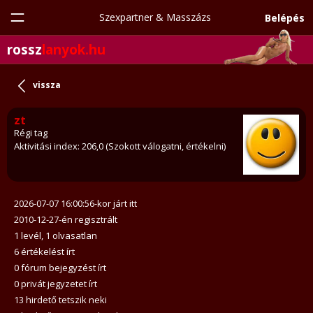
Szexpartner & Masszázs
Belépés
rossz
lanyok.hu
vissza
zt
Régi tag
Aktivitási index: 206,0 (Szokott válogatni, értékelni)
2026-07-07 16:00:56-kor járt itt
2010-12-27-én regisztrált
1 levél, 1 olvasatlan
6 értékelést írt
0 fórum bejegyzést írt
0 privát jegyzetet írt
13 hirdető tetszik neki