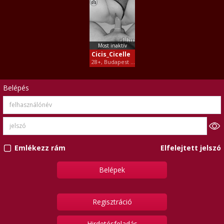
már senki nem veszi el tőlem.
Most inaktív
Cicis_Cicelle
28+, Budapest XV
Belépés
Elfelejtett jelszó
Emlékezz rám
Regisztráció
Hirdetésfeladás