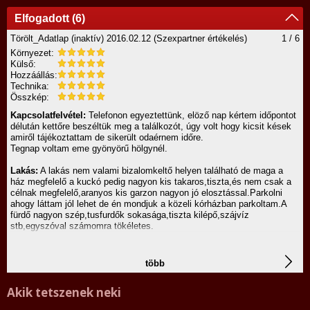
Elfogadott (6)
Törölt_Adatlap (inaktív)
2016.02.12
(Szexpartner értékelés)
1 / 6
Környezet:
Külső:
Hozzáállás:
Technika:
Összkép:
Kapcsolatfelvétel:
Telefonon egyeztettünk, elöző nap kértem időpontot
délután kettőre beszéltük meg a találkozót, úgy volt hogy kicsit kések
amiről tájékoztattam de sikerült odaérnem időre.
Tegnap voltam eme gyönyörű hölgynél.
Lakás:
A lakás nem valami bizalomkeltő helyen található de maga a
ház megfelelő a kuckó pedig nagyon kis takaros,tiszta,és nem csak a
célnak megfelelő,aranyos kis garzon nagyon jó elosztással.Parkolni
ahogy láttam jól lehet de én mondjuk a közeli kórházban parkoltam.A
fürdő nagyon szép,tusfurdők sokasága,tiszta kilépő,szájvíz
stb,egyszóval számomra tökéletes.
Külső:
Mikor felértem hozzá nyílt az ajtó, megláttam őt és olyan
zavarba kerültem hogy szerintem mint egy fogyatékos egy értelmes
több
mondatot nem tudtam megfogalmazni hirtelen.Egyszóval csak annyit
tudnék mondani hogy gyönyörű!Nagyon kedves üdítővel kínált,válfát
Akik tetszenek neki
kaptam,és elsiettem tusolni hogy gyorsan a tusoló alatt kicsit
hidratáljam magam hogy mire visszamegyek legalább értelmes