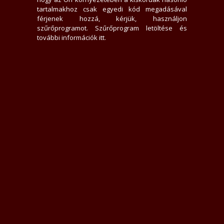
0 hirdető nem tetszik neki
tartalmakhoz csak egyedi kód megadásával
1092x jelent meg az adatlap
férjenek hozzá, kérjük, használjon
0 felhasználót tiltott le
szűrőprogramot.
Szűrőprogram letöltése és
0 felhasználó találta hasznosnak értékelését
további információk itt
.
0 felhasználót követ
0 felhasználó követi
Üzenek neki
Rákacsintok
Követem
Letiltom
Jelentem
Teljes Asztali verzió
Értékelések