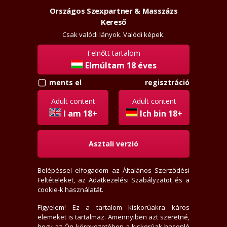
Országos Szexpartner & Masszázs
Szexpartner & Masszázs
Belépés
Kereső
rossz
lanyok.hu
Csak valódi lányok. Valódi képek.
Felnőtt tartalom
vissza
Elmúltam 18 éves
regisztráció
ments el
random
Régi tag
Adult content
Adult content
Aktivitási index: 24687,3 (Szokott válogatni, értékelni)
I am 18+
Ich bin 18+
Asztali verzió
2026-08-05 06:45:31-kor járt itt
0000-00-00-én regisztrált
Belépéssel elfogadom az
Általános Szerződési
2 levél, 0 olvasatlan
Feltételeket
, az
Adatkezelési Szabályzatot
és a
4 értékelést írt
cookie-k használatát.
0 fórum bejegyzést írt
0 privát jegyzetet írt
Figyelem! Ez a tartalom kiskorúakra káros
elemeket is tartalmaz. Amennyiben azt szeretné,
9 hirdető tetszik neki
hogy az Ön környezetében a kiskorúak hasonló