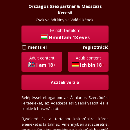
Országos Szexpartner & Masszázs
Szexpartner & Masszázs
Belépés
Kereső
rossz
lanyok.hu
Csak valódi lányok. Valódi képek.
Felnőtt tartalom
vissza
Elmúltam 18 éves
regisztráció
ments el
mopl
Régi tag
Adult content
Adult content
Aktivitási index: 203,1 (Szokott válogatni)
I am 18+
Ich bin 18+
Asztali verzió
2026-08-08 11:54:46-kor járt itt
2010-10-29-én regisztrált
Belépéssel elfogadom az
Általános Szerződési
2 levél, 2 olvasatlan
Feltételeket
, az
Adatkezelési Szabályzatot
és a
0 értékelést írt
cookie-k használatát.
0 fórum bejegyzést írt
0 privát jegyzetet írt
Figyelem! Ez a tartalom kiskorúakra káros
elemeket is tartalmaz. Amennyiben azt szeretné,
1 hirdető tetszik neki
hogy az Ön környezetében a kiskorúak hasonló