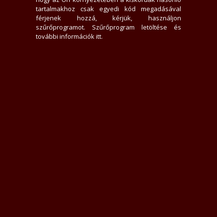
0 hirdető nem tetszik neki
tartalmakhoz csak egyedi kód megadásával
875x jelent meg az adatlap
férjenek hozzá, kérjük, használjon
0 felhasználót tiltott le
szűrőprogramot.
Szűrőprogram letöltése és
0 felhasználó találta hasznosnak értékelését
további információk itt
.
0 felhasználót követ
0 felhasználó követi
Üzenek neki
Rákacsintok
Követem
Letiltom
Jelentem
Teljes Asztali verzió
Értékelések