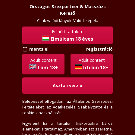
Országos Szexpartner & Masszázs
Szexpartner & Masszázs
Belépés
Kereső
rossz
lanyok.hu
Csak valódi lányok. Valódi képek.
Felnőtt tartalom
vissza
Elmúltam 18 éves
regisztráció
ments el
öl
Régi tag
Adult content
Adult content
Aktivitási index: 208,3
I am 18+
Ich bin 18+
Asztali verzió
2026-06-15 18:42:37-kor járt itt
2010-03-31-én regisztrált
Belépéssel elfogadom az
Általános Szerződési
1 levél, 1 olvasatlan
Feltételeket
, az
Adatkezelési Szabályzatot
és a
0 értékelést írt
cookie-k használatát.
0 fórum bejegyzést írt
0 privát jegyzetet írt
Figyelem! Ez a tartalom kiskorúakra káros
elemeket is tartalmaz. Amennyiben azt szeretné,
0 hirdető tetszik neki
hogy az Ön környezetében a kiskorúak hasonló