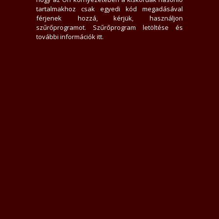
0 hirdető nem tetszik neki
tartalmakhoz csak egyedi kód megadásával
431x jelent meg az adatlap
férjenek hozzá, kérjük, használjon
0 felhasználót tiltott le
szűrőprogramot.
Szűrőprogram letöltése és
0 felhasználó találta hasznosnak értékelését
további információk itt
.
0 felhasználót követ
0 felhasználó követi
Üzenek neki
Rákacsintok
Követem
Letiltom
Jelentem
Teljes Asztali verzió
Értékelések