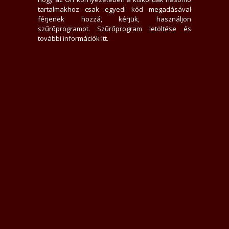
0 hirdető nem tetszik neki
tartalmakhoz csak egyedi kód megadásával
5837x jelent meg az adatlap
férjenek hozzá, kérjük, használjon
0 felhasználót tiltott le
szűrőprogramot.
Szűrőprogram letöltése és
17 felhasználó találta hasznosnak értékelését
további információk itt
.
0 felhasználót követ
0 felhasználó követi
Üzenek neki
Rákacsintok
Követem
Letiltom
Jelentem
Teljes Asztali verzió
Értékelések