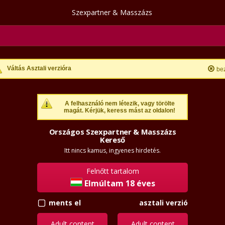
Szexpartner & Masszázs
Váltás Asztali verzióra
be
A felhasználó nem létezik, vagy törölte
magát. Kérjük, keress mást az oldalon!
Országos Szexpartner & Masszázs
Kereső
Itt nincs kamus, ingyenes hirdetés.
Felnőtt tartalom
Elmúltam 18 éves
ments el
asztali verzió
Adult content
Adult content