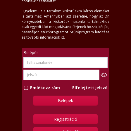
cookie-k használatát.
Figyelem! Ez a tartalom kiskorúakra káros elemeket
is tartalmaz. Amennyiben azt szeretné, hogy az Ön
környezetében a kiskorúak hasonló tartalmakhoz
csak egyedi kód megadásával férjenek hozzá, kérjük,
használjon szűrőprogramot.
Szűrőprogram letöltése
és további információk itt
.
Belépés
Emlékezz rám
Elfelejtett jelszó
Regisztráció