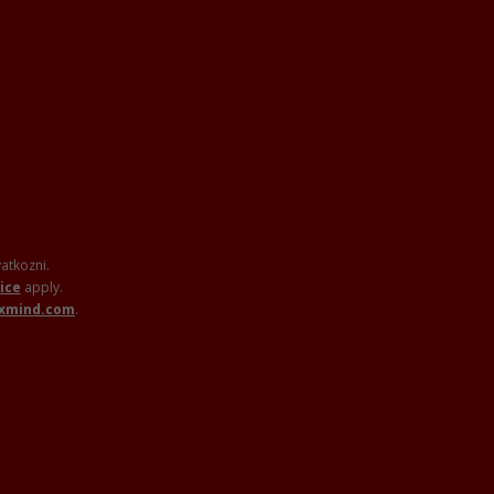
vatkozni.
ice
apply.
axmind.com
.