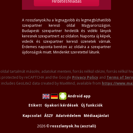
Hirdetésfeladás
A rosszlanyok.hu a legnagyobb és legmegbízhatóbb
szexpartner kereső oldal Magyarországon.
Budapesti szexpartner hirdetők és vidéki lányok
keresnek szexpartnert az oldalon. Naponta új képek,
videók és szexpartner kereső üzenetek várnak.
Érdemes naponta benézni az oldalra a szexpartner
újdonságok miatt. Mindenkit szeretettel látunk.
 oldal tartalmát másolni, adatokat menteni, forrás nélkül idézni, forrás nélkül hi
 is protected by reCAPTCHA and the Google
Privacy Policy
and
Terms of Serv
 includes GeoLite2 data created by MaxMind, available from
https://www.m
Android app
Etikett
Gyakori kérdések
Új funkciók
Kapcsolat
ÁSZF
Adatvédelem
Médiaajánlat
2026 ©
rosszlanyok.hu (asztali)