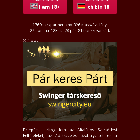
I am 18+
Ich bin 18+
1769 szexpartner lány, 326 masszázs lány,
27 domina, 123 fiú, 28 pár, 81 transzi vár rád.
(x) hirdetés
Belépéssel elfogadom az
Általános Szerződési
Feltételeket
, az
Adatkezelési Szabályzatot
és a