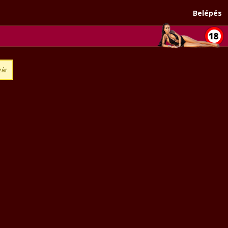
Belépés
zár