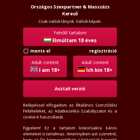
Országos Szexpartner & Masszázs
Szexpartner & Masszázs
Belépés
Kereső
rossz
lanyok.hu
Csak valódi lányok. Valódi képek.
Felnőtt tartalom
vissza
Elmúltam 18 éves
regisztráció
ments el
frakk_2000
Régi tag
Adult content
Adult content
Aktivitási index: 216,6 (Szokott válogatni)
I am 18+
Ich bin 18+
Asztali verzió
2009-08-12-én regisztrált
1 levél, 1 olvasatlan
Belépéssel elfogadom az
Általános Szerződési
2 értékelést írt
Feltételeket
, az
Adatkezelési Szabályzatot
és a
0 fórum bejegyzést írt
cookie-k használatát.
4635x jelent meg az adatlap
1 felhasználót tiltott le
Figyelem! Ez a tartalom kiskorúakra káros
elemeket is tartalmaz. Amennyiben azt szeretné,
4 felhasználó találta hasznosnak értékelését
hogy az Ön környezetében a kiskorúak hasonló