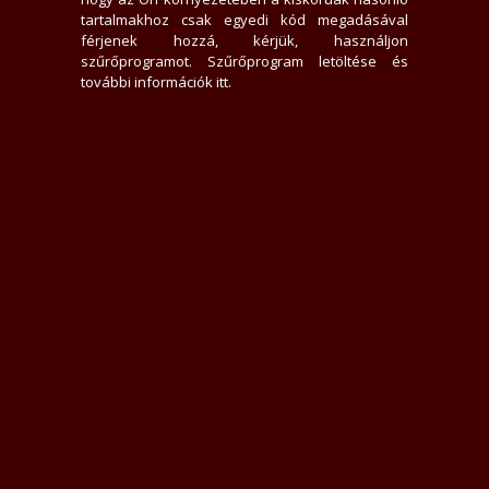
5 felhasználót követ
tartalmakhoz csak egyedi kód megadásával
0 felhasználó követi
férjenek hozzá, kérjük, használjon
szűrőprogramot.
Szűrőprogram letöltése és
további információk itt
.
Üzenek neki
Rákacsintok
Követem
Letiltom
Jelentem
Teljes Asztali verzió
Értékelések
Elfogadott (2)
Mercike_VIP (inaktív)
2020.11.25
(Szexpartner értékelés)
1 / 2
Környezet: