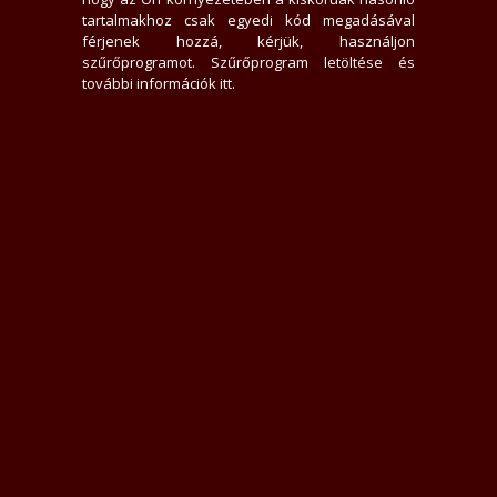
3 hirdető nem tetszik neki
tartalmakhoz csak egyedi kód megadásával
5625x jelent meg az adatlap
férjenek hozzá, kérjük, használjon
2 felhasználót tiltott le
szűrőprogramot.
Szűrőprogram letöltése és
55 felhasználó találta hasznosnak értékelését
további információk itt
.
0 felhasználót követ
2 felhasználó követi
Üzenek neki
Rákacsintok
Követem
Letiltom
Jelentem
Teljes Asztali verzió
Értékelések