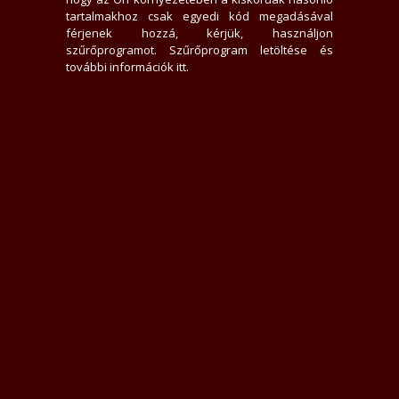
4995x jelent meg az adatlap
tartalmakhoz csak egyedi kód megadásával
0 felhasználó találta hasznosnak értékelését
férjenek hozzá, kérjük, használjon
0 felhasználót követ
szűrőprogramot.
Szűrőprogram letöltése és
0 felhasználó követi
további információk itt
.
Üzenek neki
Rákacsintok
Követem
Letiltom
Jelentem
Teljes Asztali verzió
Értékelések
Elfogadott (1)