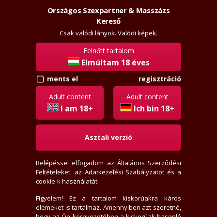
Országos Szexpartner & Masszázs
Szexpartner & Masszázs
Belépés
Kereső
rossz
lanyok.hu
Csak valódi lányok. Valódi képek.
Felnőtt tartalom
vissza
Elmúltam 18 éves
regisztráció
ments el
escope (49 éves, 177 cm, 80 kg)
Régi tag
Adult content
Adult content
Aktivitási index: 213,9 (Szokott válogatni)
I am 18+
Ich bin 18+
49 éves
Asztali verzió
177 cm, 80 kg
Belépéssel elfogadom az
Általános Szerződési
2025-08-19 01:25:48-kor járt itt
Feltételeket
, az
Adatkezelési Szabályzatot
és a
2009-01-02-én regisztrált
cookie-k használatát.
1 értékelést írt
0 fórum bejegyzést írt
Figyelem! Ez a tartalom kiskorúakra káros
elemeket is tartalmaz. Amennyiben azt szeretné,
1 hirdető nem tetszik neki
hogy az Ön környezetében a kiskorúak hasonló