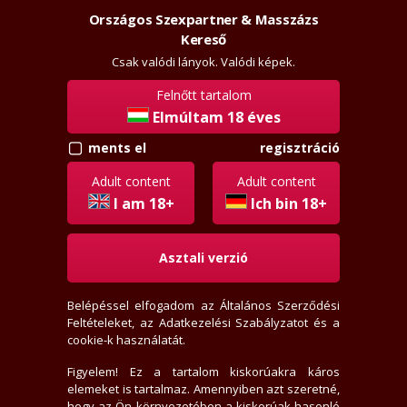
Országos Szexpartner & Masszázs
Szexpartner & Masszázs
Belépés
Kereső
rossz
lanyok.hu
Csak valódi lányok. Valódi képek.
Felnőtt tartalom
vissza
Elmúltam 18 éves
regisztráció
ments el
Whiskey
Régi tag
Adult content
Adult content
Aktivitási index: 266,9 (Szokott válogatni, értékelni,
I am 18+
Ich bin 18+
levelezni)
Asztali verzió
2026-08-08 07:32:29-kor járt itt
2005-10-01-én regisztrált
Belépéssel elfogadom az
Általános Szerződési
4 levél, 0 olvasatlan
Feltételeket
, az
Adatkezelési Szabályzatot
és a
4 értékelést írt
cookie-k használatát.
0 fórum bejegyzést írt
12 privát jegyzetet írt
Figyelem! Ez a tartalom kiskorúakra káros
elemeket is tartalmaz. Amennyiben azt szeretné,
309 hirdető tetszik neki
hogy az Ön környezetében a kiskorúak hasonló