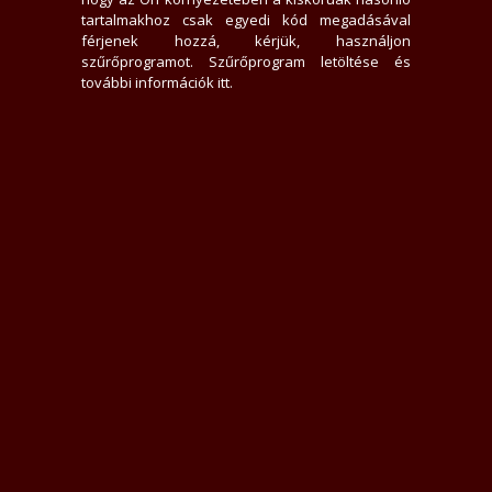
0 hirdető nem tetszik neki
tartalmakhoz csak egyedi kód megadásával
12836x jelent meg az adatlap
férjenek hozzá, kérjük, használjon
0 felhasználót tiltott le
szűrőprogramot.
Szűrőprogram letöltése és
19 felhasználó találta hasznosnak értékelését
további információk itt
.
0 felhasználót követ
1 felhasználó követi
Üzenek neki
Rákacsintok
Követem
Letiltom
Jelentem
Teljes Asztali verzió
Értékelések